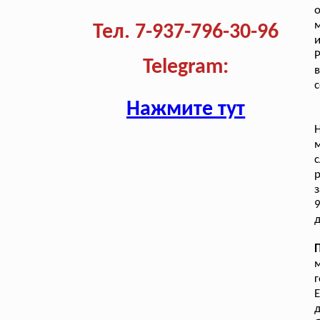
м
Тел. 7-937-796-30-96
Р
Telegram:
в
с
Нажмите тут
Н
р
з
г
Е
д