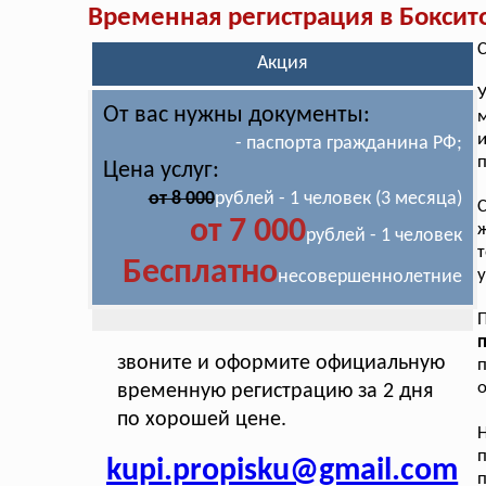
Временная регистрация в Боксит
С
Акция
От вас нужны документы:
м
и
- паспорта гражданина РФ;
п
Цена услуг:
от 8 000
рублей - 1 человек (3 месяца)
С
от 7 000
ж
рублей - 1 человек
т
Бесплатно
у
несовершеннолетние
П
звоните и оформите официальную
о
временную регистрацию за 2 дня
по хорошей цене.
Н
kupi.propisku@gmail.com
п