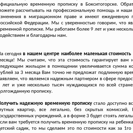
официальную временную прописку в Бокситогорске. Обра
ожете рассчитывать на профессиональную помощь и наши 
изменения в миграционном праве и имеют ежедневную п
оссийской Федерации. Мы с уверенностью говорим, что яв
ременной прописке. Мы работаем более 9 лет и уже несколь
одействием и благодарны нам.
а сегодня
в нашем центре наиболее маленькая стоимость
месяца! Мы считаем, что эта стоимость гарантирует вам
следующим жильцом в помещении увеличивается сумма ком
ублей за 3 месяца Вам точно не предложат подлинную вре
аявляем, что являемся надежным партнером в сфере предос
9 лет и уже несколько тысяч нуждающихся по всей стран
долгожданную прописку.
Получить надежную временную прописку
стало доступно вс
мутных квартир, все легально, без скрытых комиссий,
осударственных учреждений, а в форме 3 будет стоять легал
сли вам требуется получить временную прописку на ребенка
етский садик, то мы сделаем это по стоимости как за 1го 