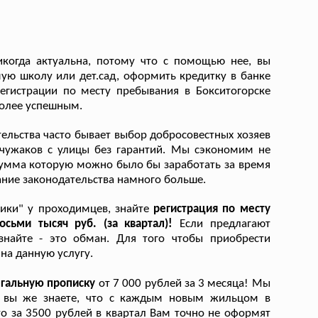
икогда актуальна, потому что с помощью нее, вы
ую школу или дет.сад, оформить кредитку в банке
регистрации по месту пребывания в Бокситогорске
более успешным.
ельства часто бывает выбор добросовестных хозяев
 чужаков с улицы без гарантий. Мы сэкономим не
. сумма которую можно было бы заработать за время
ание законодательства намного больше.
тики" у проходимцев, знайте
регистрация по месту
сьми тысяч руб. (за квартал)!
Если предлагают
знайте - это обман. Для того чтобы приобрести
на данную услугу.
егальную прописку
от 7 000 рублей за 3 месяца! Мы
и, вы же знаете, что с каждым новым жильцом в
то за 3500 рублей в квартал Вам точно не оформят