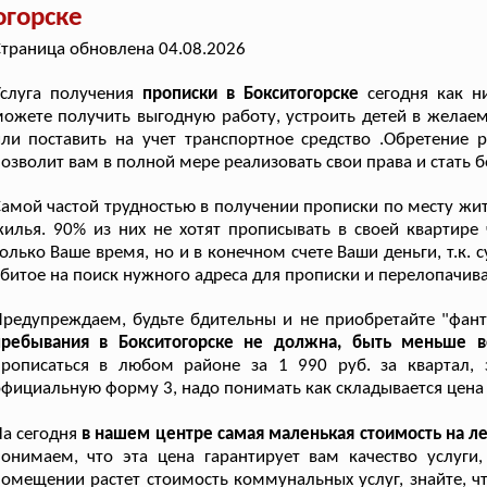
огорске
траница обновлена 04.08.2026
Услуга получения
прописки в Бокситогорске
сегодня как н
ожете получить выгодную работу, устроить детей в желаем
ли поставить на учет транспортное средство .Обретение 
озволит вам в полной мере реализовать свои права и стать 
амой частой трудностью в получении прописки по месту жит
илья. 90% из них не хотят прописывать в своей квартире
олько Ваше время, но и в конечном счете Ваши деньги, т.к
битое на поиск нужного адреса для прописки и перелопачив
редупреждаем, будьте бдительны и не приобретайте "фан
пребывания в Бокситогорске не должна, быть меньше во
прописаться в любом районе за 1 990 руб. за квартал, 
фициальную форму 3, надо понимать как складывается цена 
а сегодня
в нашем центре самая маленькая стоимость на л
понимаем, что эта цена гарантирует вам качество услуг
омещении растет стоимость коммунальных услуг, знайте, ч